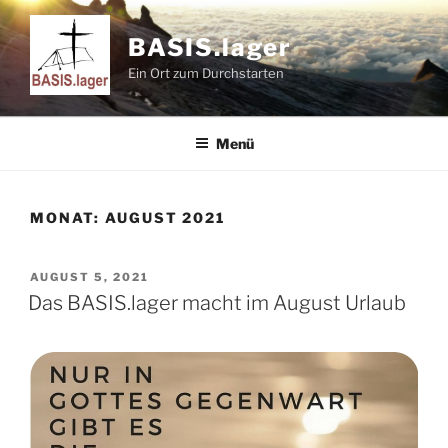
Zum
Inhalt
BASIS.lager
springen
Ein Ort zum Durchstarten
Menü
MONAT:
AUGUST 2021
VERÖFFENTLICHT
AUGUST 5, 2021
AM
Das BASIS.lager macht im August Urlaub