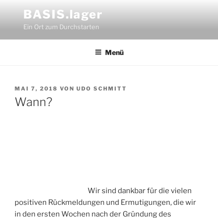
Zum
BASIS.lager
Inhalt
Ein Ort zum Durchstarten
springen
Menü
VERÖFFENTLICHT
MAI 7, 2018
VON
UDO SCHMITT
AM
Wann?
Wir sind dankbar für die vielen
positiven Rückmeldungen und Ermutigungen, die wir
in den ersten Wochen nach der Gründung des