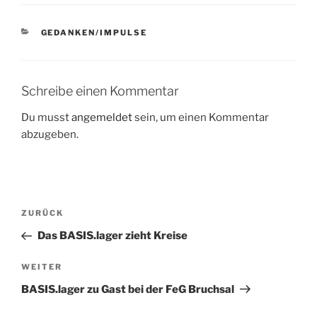
KATEGORIEN
GEDANKEN/IMPULSE
Schreibe einen Kommentar
Du musst
angemeldet
sein, um einen Kommentar
abzugeben.
Beitragsnavigation
Vorheriger
ZURÜCK
Beitrag
Das BASIS.lager zieht Kreise
Nächster
WEITER
Beitrag
BASIS.lager zu Gast bei der FeG Bruchsal