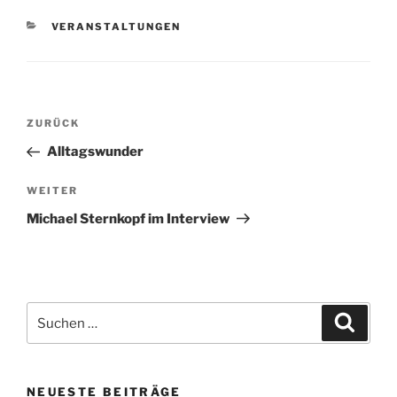
KATEGORIEN
VERANSTALTUNGEN
Beitragsnavigation
Vorheriger
ZURÜCK
Beitrag
Alltagswunder
Nächster
WEITER
Beitrag
Michael Sternkopf im Interview
Suchen
Suche
nach:
NEUESTE BEITRÄGE