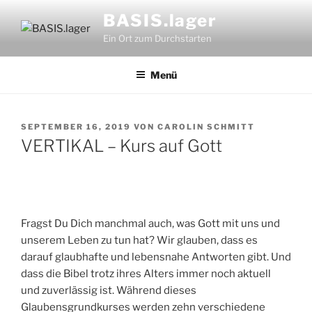
Zum
BASIS.lager
Inhalt
Ein Ort zum Durchstarten
springen
Menü
VERÖFFENTLICHT
SEPTEMBER 16, 2019
VON
CAROLIN SCHMITT
AM
VERTIKAL – Kurs auf Gott
Fragst Du Dich manchmal auch, was Gott mit uns und
unserem Leben zu tun hat? Wir glauben, dass es
darauf glaubhafte und lebensnahe Antworten gibt. Und
dass die Bibel trotz ihres Alters immer noch aktuell
und zuverlässig ist. Während dieses
Glaubensgrundkurses werden zehn verschiedene